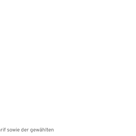
rämienkalkulation auf Basis der 
er des Neubauwertes 
ung von Ausschlüssen oder 
gen
f sowie der gewählten 