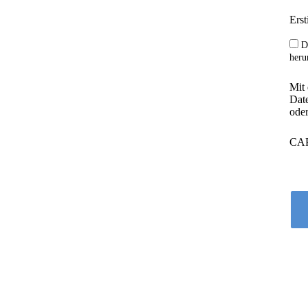
Erst
D
heru
icherung
Mit
Date
oder
vor dem finanziellen 
CA
er Überschwemmungen. 
oder den kompletten 