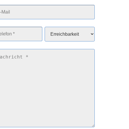
l
fon
Erreichbarkeit
*
richt