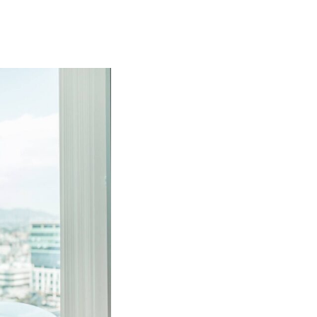
Wir analys
Wir kennen die V
angebotenen Prod
optimale Wohnge
ganzheitliche und
Ihren Bedürfnissen
Darauf achten wir 
Ermittlung des
Versicherungs
Einbeziehung 