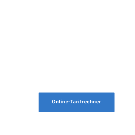
Wohngebäudevers
Die Wohngebäudeversicherung schützt 
Ruin nach Feuer, Rohrbruch, Sturm od
Sie erstattet die Reparaturkosten 
Wiederaufbau Ihres Eigenheims.
Online-Tarifrechner