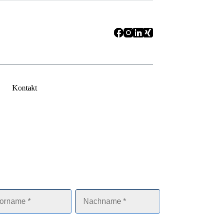
Kontakt
r rufen Sie gerne zurück
ne stehen wir Ihnen persönlich Rede und 
wort.
name
Nachname
*