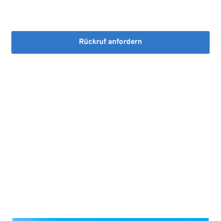
Die Erstinformation habe ich gelesen und heruntergeladen
Rückruf anfordern
Mit dem Absenden stimmen Sie der Verarbeitung Ihrer Daten 
sowie der Kontaktaufnahme per E-Mail, Post oder Telefon zu. 
Erstinformation
Datenschutzhinweise