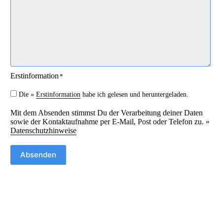
e
t
i
*
t
*
Erstinformation
*
Die »
Erstinformation
habe ich gelesen und heruntergeladen.
Mit dem Absenden stimmst Du der Verarbeitung deiner Daten
sowie der Kontaktaufnahme per E-Mail, Post oder Telefon zu. »
Datenschutzhinweise
Absenden